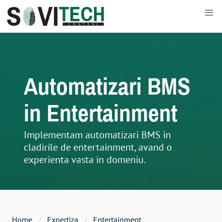
Togg
Automatizari BMS in Entertainment - go to homepage
Automatizari BMS
in Entertainment
Implementam automatizari BMS in
cladirile de entertainment, avand o
experienta vasta in domeniu.
Home
Expertiza
Entertainment